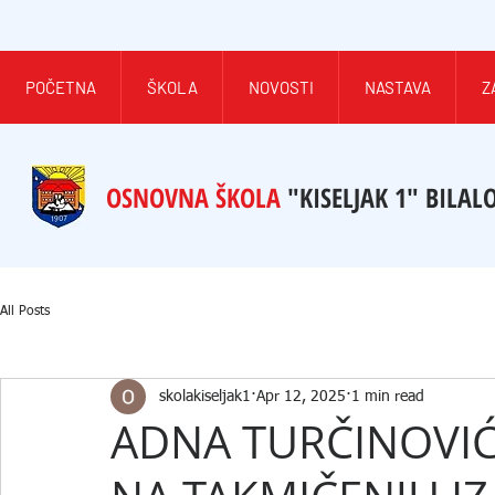
POČETNA
ŠKOLA
NOVOSTI
NASTAVA
Z
OSNOVNA ŠKOLA
"KISELJAK 1" BILAL
All Posts
skolakiseljak1
Apr 12, 2025
1 min read
ADNA TURČINOVIĆ 