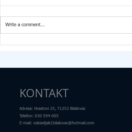
INFORMATIKE U PŠ KISELJAK
RAZVOJ 360️
U PŠ Kiseljak, 09.07.2026. godine
Dana 24. 6. 2
stigla je vrijedna donacija
Edukacijsko-r
Write a comment...
Federalnog ministarstva raseljenih
fakultetu u Tu
osoba i izbjeglica za opremanje
transdisciplin
kabineta informatike. U okviru
pod nazivom „
donacije škola je dobila: 15
Samim nazivo
računara
željeli skrenut
KONTAKT
Adresa
: Hrastovi 25, 71253 Bilalovac
Telefon
:
030 594-005
E-mail:
oskiseljak1bilalovac@hotmail.com