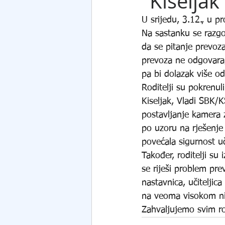
"Kiseljak
U srijedu, 3.12., u p
Na sastanku se razgov
da se pitanje prevoza
prevoza ne odgovara,
pa bi dolazak više o
Roditelji su pokrenu
Kiseljak, Vladi SBK/K
postavljanje kamera z
po uzoru na rješenje 
povećala sigurnost u
Također, roditelji su
se riješi problem pre
nastavnica, učiteljic
na veoma visokom ni
Zahvaljujemo svim rod