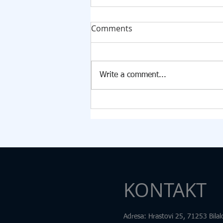
DONACIJA ZA KABINET
Comments
INFORMATIKE U PŠ KISELJAK
U PŠ Kiseljak, 09.07.2026. godine
stigla je vrijedna donacija
Write a comment...
Federalnog ministarstva raseljenih
osoba i izbjeglica za opremanje
kabineta informatike. U okviru
donacije škola je dobila: 15
računara
KONTAKT
Adresa
: Hrastovi 25, 71253 Bilal