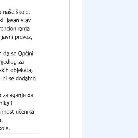
a naše škole.
li jasan stav 
encioniranja 
javni prevoz, 
m da se Općini 
ijedlog za 
skih objekata, 
o bi se dodatno 
o zalaganje da 
ika i 
gurnost učenika 
u.
kole.