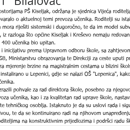
 1" Bilalovac
rostorijama PŠ Kiseljak, održana je sjednica Vijeća roditelj
aralo o aktuelnoj temi prevoza učenika. Roditelji su istak
 mora riješiti sistemski i dugoročno, te da im model subv
 iz razloga što općine Kiseljak i Kreševo nemaju redovan 
d 400 učenika bio upitan.
li i inicijativu prema Upravnom odboru škole, sa zahtjevo
SB, Ministarstvu obrazovanja te Direkciji za ceste uputi pr
a mjerenje brzine na magistralnim cestama u blizini škol
instalirano u Lepenici, gdje se nalazi OŠ "Lepenica", kak
čenika.
 izrazili pohvale za rad direktora škole, posebno za njegov
voza učenika, kao i za kvalitetan rad uprave škole, nastavn
a te tehničkog osoblja. Istaknuto je da su uslovi rada i si
vou, te da se kontinuirano radi na njihovom unapređenj
iteljima na konstruktivnim prijedlozima i podršci radu š