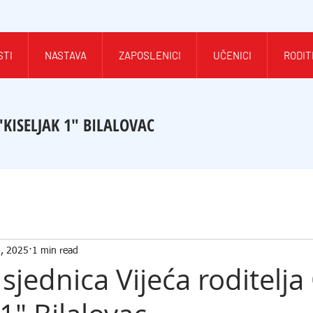
STI
NASTAVA
ZAPOSLENICI
UČENICI
RODIT
"KISELJAK 1" BILALOVAC
4, 2025
1 min read
jednica Vijeća roditelja