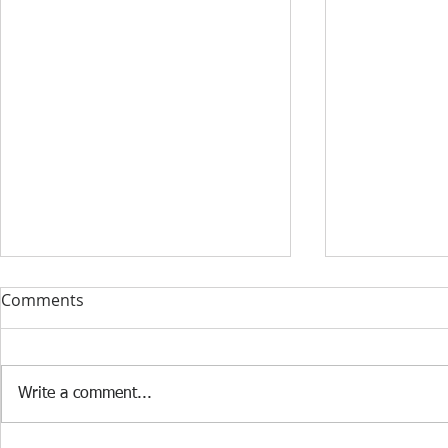
DONACIJA ZA KABINET
STRUČNI F
Comments
INFORMATIKE U PŠ KISELJAK
RAZVOJ 360️
U PŠ Kiseljak, 09.07.2026. godine
Dana 24. 6. 2
stigla je vrijedna donacija
Edukacijsko-r
Write a comment...
Federalnog ministarstva raseljenih
fakultetu u Tu
osoba i izbjeglica za opremanje
transdisciplin