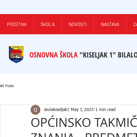
POČETNA
ŠKOLA
NOVOSTI
NASTAVA
Z
OSNOVNA ŠKOLA
"KISELJAK 1" BILAL
All Posts
skolakiseljak1
May 7, 2025
1 min read
OPĆINSKO TAKMIČ