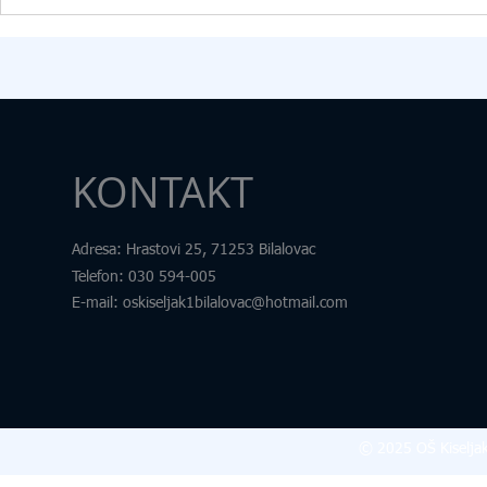
kabineta informatike. U okviru
pod nazivom „
donacije škola je dobila: 15
Samim nazivo
računara
željeli skrenut
KONTAKT
Adresa
: Hrastovi 25, 71253 Bilalovac
Telefon
:
030 594-005
E-mail:
oskiseljak1bilalovac@hotmail.com
© 2025 OŠ Kiseljak