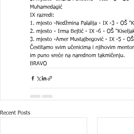
Muhamedagić
IX razredi: 
1. mjesto -Nedžmina Palalija - IX -3 - OŠ "Ki
2. mjesto - Irma Bejtić - IX -6 - OŠ "Kiselj
3. mjesto -Amer Mustajbegović - IX -5 - OŠ "
️Čestitamo svim učenicima i njihovim mentor
im puno sreće na narednom takmičenju.️
BRAVO
Recent Posts