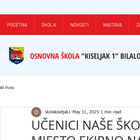
POČETNA
ŠKOLA
NOVOSTI
NASTAVA
Z
OSNOVNA ŠKOLA
"KISELJAK 1" BILAL
All Posts
skolakiseljak1
May 31, 2025
1 min read
UČENICI NAŠE ŠKOL