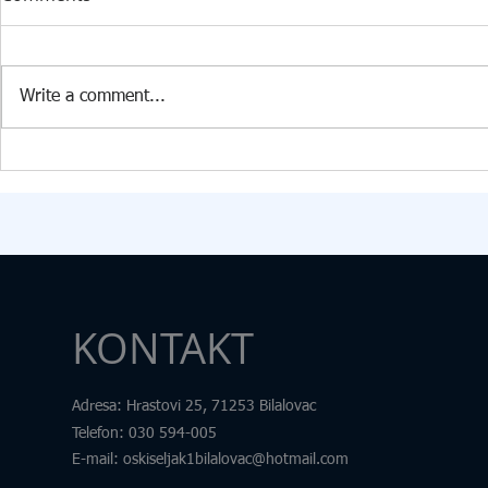
INFORMATIKE U PŠ KISELJAK
RAZVOJ 360️
U PŠ Kiseljak, 09.07.2026. godine
Dana 24. 6. 2
stigla je vrijedna donacija
Edukacijsko-r
Write a comment...
Federalnog ministarstva raseljenih
fakultetu u Tu
osoba i izbjeglica za opremanje
transdisciplin
kabineta informatike. U okviru
pod nazivom „
donacije škola je dobila: 15
Samim nazivo
računara
željeli skrenut
KONTAKT
Adresa
: Hrastovi 25, 71253 Bilalovac
Telefon
:
030 594-005
E-mail:
oskiseljak1bilalovac@hotmail.com