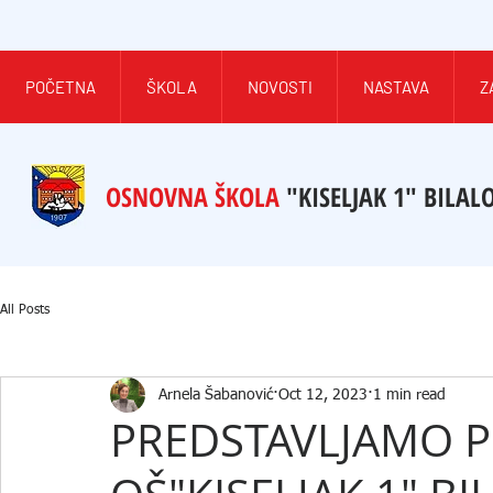
POČETNA
ŠKOLA
NOVOSTI
NASTAVA
Z
OSNOVNA ŠKOLA
"KISELJAK 1" BILAL
All Posts
Arnela Šabanović
Oct 12, 2023
1 min read
PREDSTAVLJAMO P