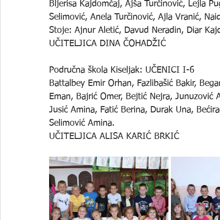
Bljerisa Kajdomčaj, Ajša Turčinović, Lejla 
Selimović, Anela Turčinović, Ajla Vranić, Naid
Stoje: Ajnur Aletić, Davud Neradin, Diar Kaj
UČITELJICA DINA ČOHADŽIĆ
Područna škola Kiseljak: UČENICI I-6
Battalbey Emir Orhan, Fazlibašić Bakir, Began
Eman, Bajrić Omer, Bejtić Nejra, Junuzović A
Jusić Amina, Fatić Berina, Durak Una, Bećira
Selimović Amina.
UČITELJICA ALISA KARIĆ BRKIĆ