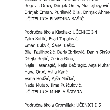
Begović Omer, Drinjak Omer, Mustajbegović
Drinjak Erman, Purišević Bilal, Drinjak Ahm
UČITELJICA ELVEDINA BAŠIĆ
Područna škola Kiseljak: UČENICI I-4
Zaim Softić, Esad Topalović,
Eman Bukvić, Sanel Bešić,
Bilal Fazlihodžić, Daris Ibrišević, Danin Skrš
Džejla Bejtić, Zerina Đino,
Nejla Hasanagić, Nejla Bečiragić, Asja Muha
Hana Oruč, Asija Karić, 
Esma Hodžić, Ajša Mačkić,
Nađa Mutap. Ilma Puščulović.
UČITELJICA MINELA ŠATARA
Područna škola Gromiljak: UČENICI I-5