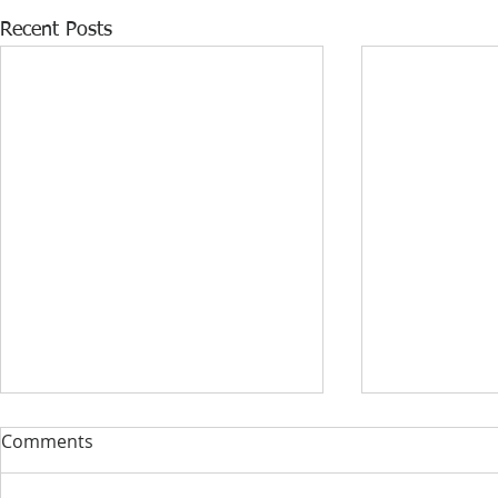
Recent Posts
DONACIJA ZA KABINET
STRUČNI F
Comments
INFORMATIKE U PŠ KISELJAK
RAZVOJ 360️