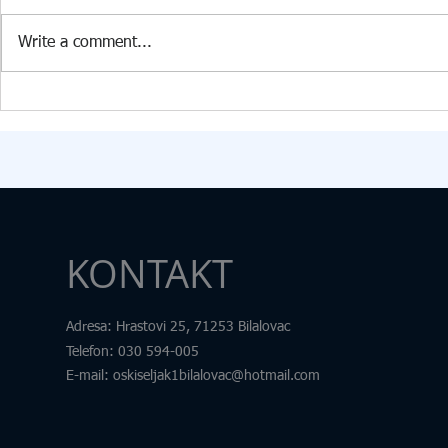
U PŠ Kiseljak, 09.07.2026. godine
Dana 24. 6. 2
stigla je vrijedna donacija
Edukacijsko-r
Write a comment...
Federalnog ministarstva raseljenih
fakultetu u Tu
osoba i izbjeglica za opremanje
transdisciplin
kabineta informatike. U okviru
pod nazivom „
donacije škola je dobila: 15
Samim nazivo
računara
željeli skrenut
KONTAKT
Adresa
: Hrastovi 25, 71253 Bilalovac
Telefon
:
030 594-005
E-mail:
oskiseljak1bilalovac@hotmail.com