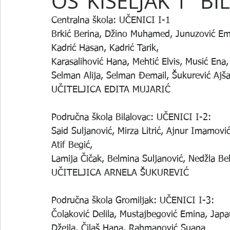
OŠ"KISELJAK 1" B
Centralna škola: UČENICI I-1
Brkić Berina, Džino Muhamed, Junuzović Em
Kadrić Hasan, Kadrić Tarik,
Karasalihović Hana, Mehtić Elvis, Musić Ena
Selman Alija, Selman Đemail, Šukurević Ajša,
UČITELJICA EDITA MUJARIĆ
Područna škola Bilalovac: UČENICI I-2:
Said Suljanović, Mirza Litrić, Ajnur Imamovi
Atif Begić,
Lamija Čičak, Belmina Suljanović, Nedžla Behl
UČITELJICA ARNELA ŠUKUREVIĆ
Područna škola Gromiljak: UČENICI I-3:
Čolaković Delila, Mustajbegović Emina, Japa
Džejla, Čilaš Hana, Rahmanović Suana