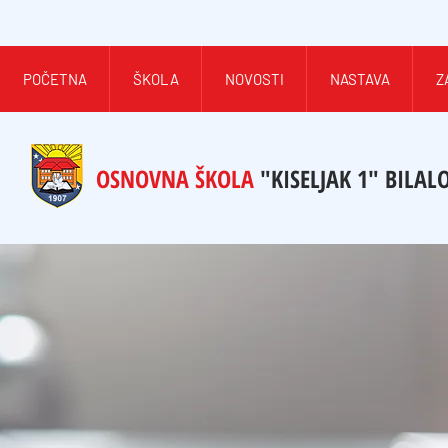
POČETNA
ŠKOLA
NOVOSTI
NASTAVA
Z
OSNOVNA ŠKOLA
"KISELJAK 1" BILAL