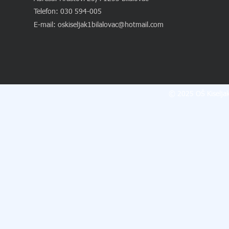
Telefon: 030 594-005
E-mail:
oskiseljak1bilalovac@hotmail.com
© 2025 OŠ Kiseljak