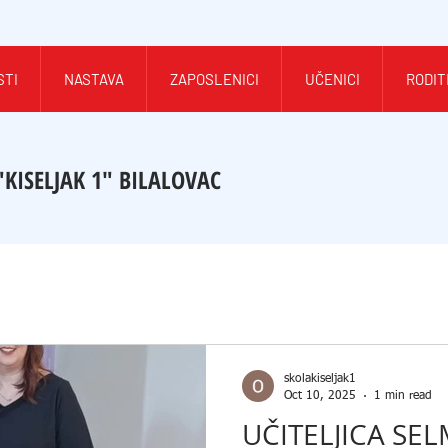
STI
NASTAVA
ZAPOSLENICI
UČENICI
RODIT
"KISELJAK 1" BILALOVAC
skolakiseljak1
Oct 10, 2025
1 min read
UČITELJICA SE