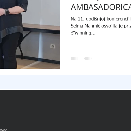
AMBASADORIC
Na 11. godišnjoj konferenciji 
Selma Mahmić osvojila je pri
eTwinning...
ovac