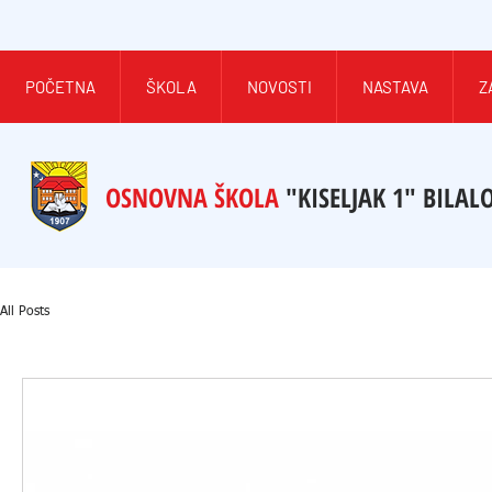
POČETNA
ŠKOLA
NOVOSTI
NASTAVA
Z
OSNOVNA ŠKOLA
"KISELJAK 1" BILAL
All Posts