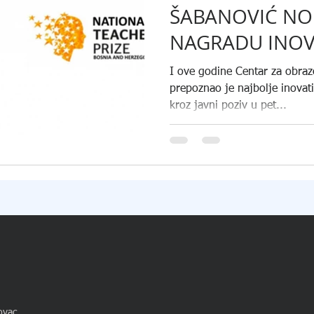
ŠABANOVIĆ NO
NAGRADU INOV
PREDMETNE NA
I ove godine Centar za obrazo
OSNOVNIM ŠKO
prepoznao je najbolje inovat
kroz javni poziv u pet...
2024.
ovac