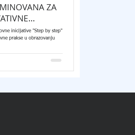
MINOVANA ZA
ATIVNE
STAVNICE U
vne inicijative "Step by step"
LAMA - NIN
ivne prakse u obrazovanju