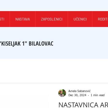
STI
NASTAVA
ZAPOSLENICI
UČENICI
RODIT
"KISELJAK 1" BILALOVAC
Arnela Šabanović
Dec 30, 2024
1 min read
NASTAVNICA A