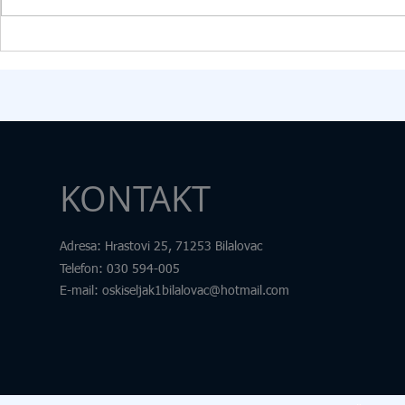
osoba i izbjeglica za opremanje
transdisciplin
kabineta informatike. U okviru
pod nazivom „
donacije škola je dobila: 15
Samim nazivo
računara
željeli skrenut
KONTAKT
Adresa
: Hrastovi 25, 71253 Bilalovac
Telefon
:
030 594-005
E-mail:
oskiseljak1bilalovac@hotmail.com