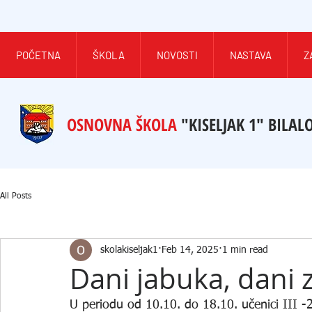
POČETNA
ŠKOLA
NOVOSTI
NASTAVA
Z
OSNOVNA ŠKOLA
"KISELJAK 1" BILAL
All Posts
skolakiseljak1
Feb 14, 2025
1 min read
Dani jabuka, dani 
U periodu od 10.10. do 18.10. učenici III -2 r