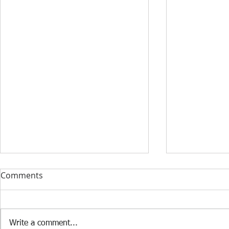
DONACIJA ZA KABINET
STRUČNI F
Comments
INFORMATIKE U PŠ KISELJAK
RAZVOJ 360️
U PŠ Kiseljak, 09.07.2026. godine
Dana 24. 6. 2
stigla je vrijedna donacija
Edukacijsko-r
Write a comment...
Federalnog ministarstva raseljenih
fakultetu u Tu