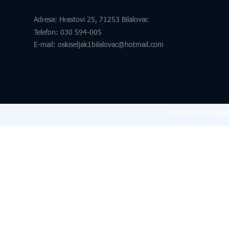
Adresa
: Hrastovi 25, 71253 Bilalovac
Telefon
:
030 594-005
E-mail:
oskiseljak1bilalovac@hotmail.com
© 2025 OŠ Kiseljak