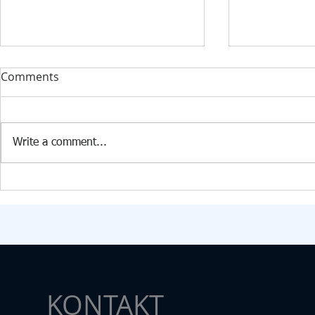
DONACIJA ZA KABINET
STRUČNI F
Comments
INFORMATIKE U PŠ KISELJAK
RAZVOJ 360️
U PŠ Kiseljak, 09.07.2026. godine
Dana 24. 6. 2
stigla je vrijedna donacija
Edukacijsko-r
Write a comment...
Federalnog ministarstva raseljenih
fakultetu u Tu
osoba i izbjeglica za opremanje
transdisciplin
kabineta informatike. U okviru
pod nazivom „
donacije škola je dobila: 15
Samim nazivo
računara
željeli skrenut
KONTAKT