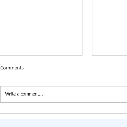
DONACIJA ZA KABINET
STRUČNI F
Comments
INFORMATIKE U PŠ KISELJAK
RAZVOJ 360️
U PŠ Kiseljak, 09.07.2026. godine
Dana 24. 6. 2
stigla je vrijedna donacija
Edukacijsko-r
Write a comment...
Federalnog ministarstva raseljenih
fakultetu u Tu
osoba i izbjeglica za opremanje
transdisciplin
kabineta informatike. U okviru
pod nazivom „
donacije škola je dobila: 15
Samim nazivo
računara
željeli skrenut