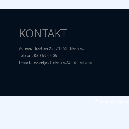
KONTAKT
Adresa
: Hrastovi 25, 71253 Bilalovac
Telefon
:
030 594-005
E-mail:
oskiseljak1bilalovac@hotmail.com
© 2025 OŠ Kiseljak