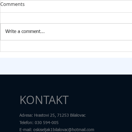
DONACIJA ZA KABINET
STRUČNI F
Comments
INFORMATIKE U PŠ KISELJAK
RAZVOJ 360️
U PŠ Kiseljak, 09.07.2026. godine
Dana 24. 6. 2
stigla je vrijedna donacija
Edukacijsko-r
Write a comment...
Federalnog ministarstva raseljenih
fakultetu u Tu
osoba i izbjeglica za opremanje
transdisciplin
kabineta informatike. U okviru
pod nazivom „
donacije škola je dobila: 15
Samim nazivo
računara
željeli skrenut
KONTAKT
Adresa
: Hrastovi 25, 71253 Bilalovac
Telefon
:
030 594-005
E-mail:
oskiseljak1bilalovac@hotmail.com