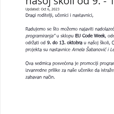
našoj školi od 9. -
Updated:
Oct 6, 2023
Dragi roditelji, učenici i nastavnici,  
Radujemo se što možemo najaviti nadolazeći
programiranja"
 u sklopu 
EU Code Week
, od
održati od 
9. do 13. oktobra
 u našoj školi, 
projekta su nastavnice 
Arnela Šabanović i L
Ova sedmica posvećena je promociji programi
izvanredne prilike za naše učenike da istraže 
zabavan način. 