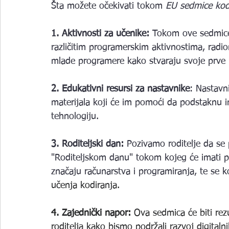
Šta možete očekivati tokom
 EU sedmice kod
1. Aktivnosti za učenike:
 Tokom ove sedmice,
različitim programerskim aktivnostima, radio
mlade programere kako stvaraju svoje prve r
2. Edukativni resursi za nastavnike
: Nastavni
materijala koji će im pomoći da podstaknu i
tehnologiju.  
3. Roditeljski dan: 
Pozivamo roditelje da se 
"Roditeljskom danu" tokom kojeg će imati pri
značaju računarstva i programiranja, te se k
učenja kodiranja.
4. Zajednički napor: 
Ova sedmica će biti rez
roditelja kako bismo podržali razvoj digitalni