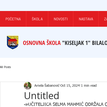
POČETNA
ŠKOLA
NOVOSTI
NASTAVA
Z
OSNOVNA ŠKOLA
"KISELJAK 1" BILAL
All Posts
Arnela Šabanović
Oct 15, 2024
1 min read
Untitled
📣UČITELJICA SELMA MAHMIĆ ODRŽALA O