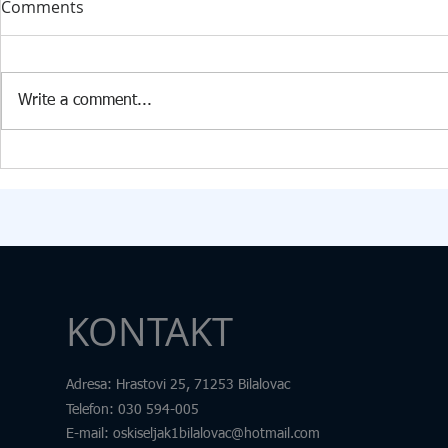
Comments
INFORMATIKE U PŠ KISELJAK
RAZVOJ 360️
U PŠ Kiseljak, 09.07.2026. godine
Dana 24. 6. 2
stigla je vrijedna donacija
Edukacijsko-r
Write a comment...
Federalnog ministarstva raseljenih
fakultetu u Tu
osoba i izbjeglica za opremanje
transdisciplin
kabineta informatike. U okviru
pod nazivom „
donacije škola je dobila: 15
Samim nazivo
računara
željeli skrenut
KONTAKT
Adresa
: Hrastovi 25, 71253 Bilalovac
Telefon
:
030 594-005
E-mail:
oskiseljak1bilalovac@hotmail.com