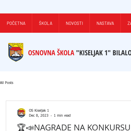
POČETNA
ŠKOLA
NOVOSTI
NASTAVA
Z
OSNOVNA ŠKOLA
"KISELJAK 1" BILAL
All Posts
OŠ Kiseljak 1
Dec 8, 2023
1 min read
🏆📣NAGRADE NA KONKURSU M