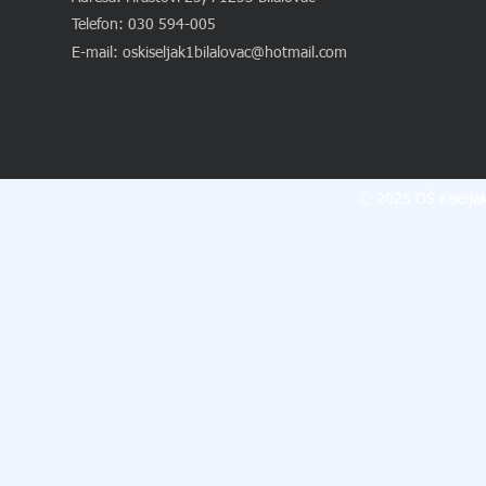
Telefon: 030 594-005
E-mail:
oskiseljak1bilalovac@hotmail.com
© 2025 OŠ Kiseljak