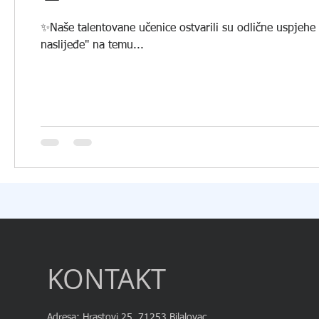
✨️Naše talentovane učenice ostvarili su odlične uspjehe
naslijeđe" na temu...
KONTAKT
Adresa: Hrastovi 25, 71253 Bilalovac