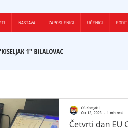
STI
NASTAVA
ZAPOSLENICI
UČENICI
RODIT
"KISELJAK 1" BILALOVAC
OŠ Kiseljak 1
Oct 12, 2023
1 min read
Četvrti dan EU