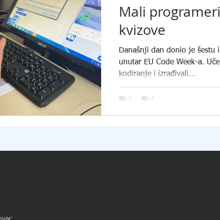
Mali programeri 
kvizove
Današnji dan donio je šestu 
unutar EU Code Week-a. Učeni
kodiranje i izrađivali...
ovac