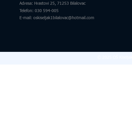
Adresa
: Hrastovi 25, 71253 Bilalovac
Telefon
:
030 594-005
E-mail:
oskiseljak1bilalovac@hotmail.com
© 2025 OŠ Kiseljak