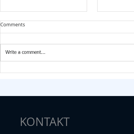
DONACIJA ZA KABINET
STRUČNI F
Comments
INFORMATIKE U PŠ KISELJAK
RAZVOJ 360️
U PŠ Kiseljak, 09.07.2026. godine
Dana 24. 6. 2
stigla je vrijedna donacija
Edukacijsko-r
Write a comment...
Federalnog ministarstva raseljenih
fakultetu u Tu
osoba i izbjeglica za opremanje
transdisciplin
kabineta informatike. U okviru
pod nazivom „
donacije škola je dobila: 15
Samim nazivo
računara
željeli skrenut
KONTAKT