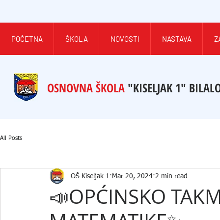
POČETNA
ŠKOLA
NOVOSTI
NASTAVA
Z
OSNOVNA ŠKOLA
"KISELJAK 1" BILAL
All Posts
OŠ Kiseljak 1
Mar 20, 2024
2 min read
📣OPĆINSKO TAKMI