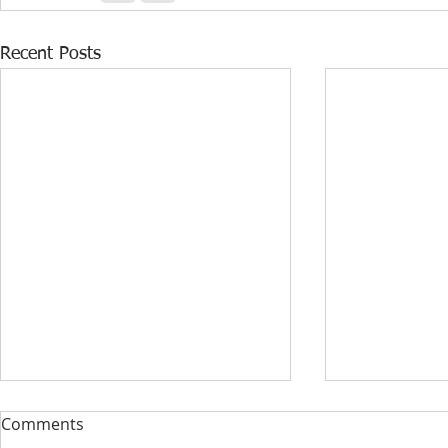
Recent Posts
DONACIJA ZA KABINET
STRUČNI F
Comments
INFORMATIKE U PŠ KISELJAK
RAZVOJ 360️