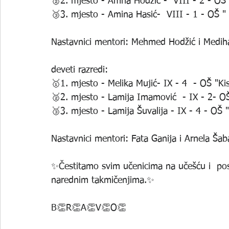
🥈2. mjesto - Amna Hodžić -  VIII - 2 - OŠ "
🥉3. mjesto - Amina Hasić-  VIII - 1 - OŠ " 
Nastavnici mentori: Mehmed Hodžić i Medih
deveti razredi: 
🥇1. mjesto - Melika Mujić- IX - 4  - OŠ "Kis
🥈2. mjesto - Lamija Imamović  - IX - 2- OŠ 
🥉3. mjesto - Lamija Šuvalija - IX - 4 - OŠ "
Nastavnici mentori: Fata Ganija i Arnela Šab
✨️Čestitamo svim učenicima na učešću i  pos
narednim takmičenjima.✨️
B👏R👏A👏V👏O👏