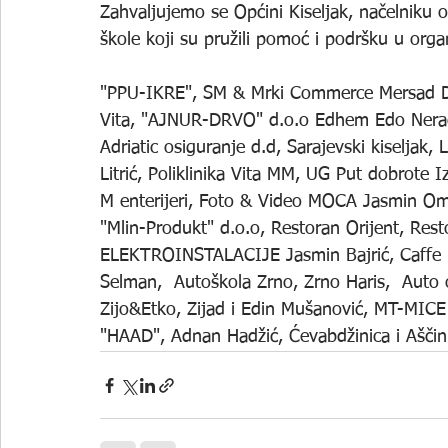
Zahvaljujemo se Općini Kiseljak, načelniku 
škole koji su pružili pomoć i podršku u organi
"PPU-IKRE", SM & Mrki Commerce Mersad Du
Vita, "AJNUR-DRVO" d.o.o Edhem Edo Neradi
Adriatic osiguranje d.d, Sarajevski kiselja
Litrić, Poliklinika Vita MM, UG Put dobrote I
M enterijeri, Foto & Video MOCA Jasmin Omer
"Mlin-Produkt" d.o.o, Restoran Orijent, Res
ELEKTROINSTALACIJE Jasmin Bajrić, Caffe 
Selman,  Autoškola Zrno, Zrno Haris,  Auto o
Zijo&Etko, Zijad i Edin Mušanović, MT-MICE 
"HAAD", Adnan Hadžić, Ćevabdžinica i Aščin