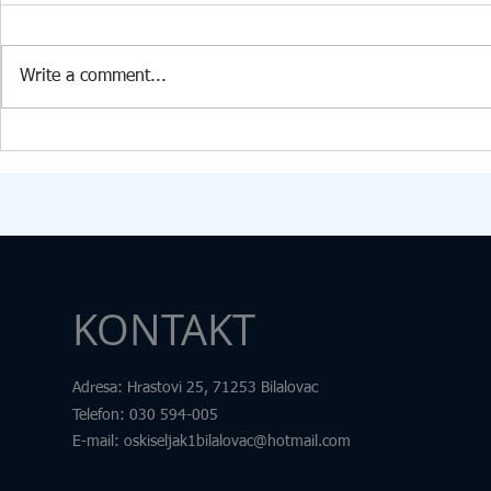
U PŠ Kiseljak, 09.07.2026. godine
Dana 24. 6. 2
stigla je vrijedna donacija
Edukacijsko-r
Write a comment...
Federalnog ministarstva raseljenih
fakultetu u Tu
osoba i izbjeglica za opremanje
transdisciplin
kabineta informatike. U okviru
pod nazivom „
donacije škola je dobila: 15
Samim nazivo
računara
željeli skrenut
KONTAKT
Adresa
: Hrastovi 25, 71253 Bilalovac
Telefon
:
030 594-005
E-mail:
oskiseljak1bilalovac@hotmail.com