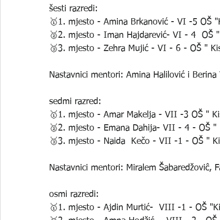
šesti razredi:
🥇1. mjesto - Amina Brkanović - VI -5 OŠ "K
🥈2. mjesto - Iman Hajdarević- VI - 4  OŠ " 
🥉3. mjesto - Zehra Mujić - VI - 6 - OŠ " Kis
Nastavnici mentori: Amina Halilović i Berina
sedmi razred: 
🥇1. mjesto - Amar Makelja - VII -3 OŠ " Kis
🥈2. mjesto - Emana Dahija- VII - 4 - OŠ " "
🥉3. mjesto - Naida  Kečo - VII -1 - OŠ " K
Nastavnici mentori: Miralem Šabaredžoviĉ, 
osmi razredi:
🥇1. mjesto - Ajdin Murtić-  VIII -1 - OŠ "K